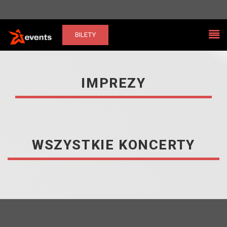
Tog
BILETY
navi
PW
Events
IMPREZY
WSZYSTKIE KONCERTY