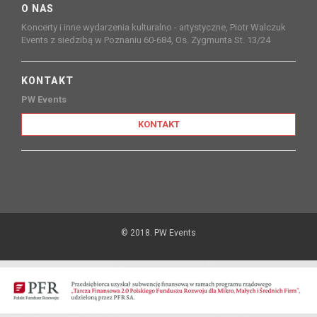
O NAS
Koncerty i inne wydarzenia kulturalno - artystyczne, Piotr Walczuk
Events z siedzibą w Poznaniu 60-684, Os. Zygmunta St. 13/24
KONTAKT
PW Events
KONTAKT
© 2018. PW Events